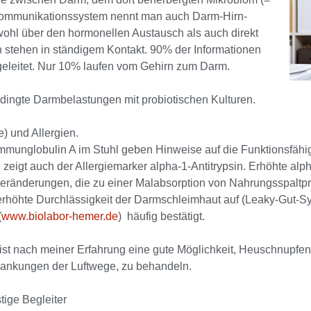
Kommunikationssystem nennt man auch Darm-Hirn-
ohl über den hormonellen Austausch als auch direkt
stehen in ständigem Kontakt. 90% der Informationen
eleitet. Nur 10% laufen vom Gehirn zum Darm.
edingte Darmbelastungen mit probiotischen Kulturen.
 und Allergien.
munglobulin A im Stuhl geben Hinweise auf die Funktionsfähi
eigt auch der Allergiemarker alpha-1-Antitrypsin. Erhöhte alph
eränderungen, die zu einer Malabsorption von Nahrungsspaltpr
e erhöhte Durchlässigkeit der Darmschleimhaut auf (Leaky-Gut
(
www.biolabor-hemer.de
) häufig bestätigt.
ist nach meiner Erfahrung eine gute Möglichkeit, Heuschnupf
rankungen der Luftwege, zu behandeln.
tige Begleiter