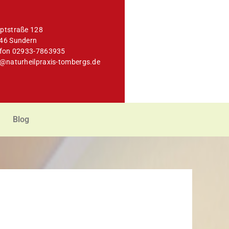
ptstraße 128
46 Sundern
efon 02933-7863935
o@naturheilpraxis-tombergs.de
Blog