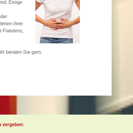
ird. Einige
 der
erien ihrer
 Flatulenz,
Wir beraten Sie gern.
u vergeben: