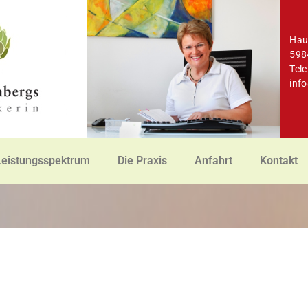
Hau
598
Tel
inf
Leistungsspektrum
Die Praxis
Anfahrt
Kontakt