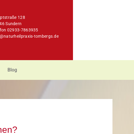
ptstraße 128
46 Sundern
efon 02933-7863935
o@naturheilpraxis-tombergs.de
Blog
hen?