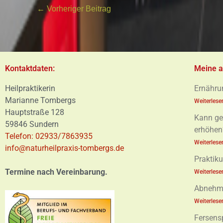
←
Vorheriger Beitrag
Kontaktdaten:
Meine a
Heilpraktikerin
Ernähru
Marianne Tombergs
Weiterlese
Hauptstraße 128
Kann ge
59846 Sundern
erhöhen
Telefon: 02933/7863935
Weiterlese
info@naturheilpraxis-tombergs.de
Praktiku
Termine nach Vereinbarung.
Weiterlese
Abnehme
Weiterlese
Fersens