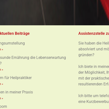
ktuellen Beiträge
Assistenzstelle z
ngsumstellung
Sie haben die Heil
absolviert und mö
n »
gründen?
sunde Ernährung die Lebenserwartung
?
Ich biete in meine
n »
der Möglichkeit, 
m für Heilpraktiker
mit der praktisch
resultierenden Er
n »
n in meiner Praxis
Ich bitte um tele
n »
eine Kurzbewerbu
porn