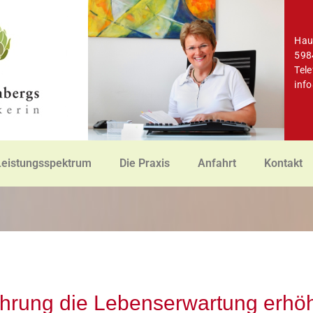
Hau
598
Tel
inf
Leistungsspektrum
Die Praxis
Anfahrt
Kontakt
hrung die Lebenserwartung erhö